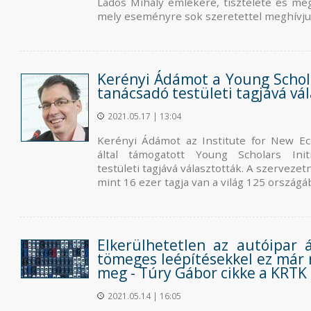
Lados Mihály emlékére, tisztelete és meg
mely eseményre sok szeretettel meghívju
Kerényi Ádámot a Young Schola
tanácsadó testületi tagjává vá
2021.05.17 | 13:04
Kerényi Ádámot az Institute for New E
által támogatott Young Scholars Init
testületi tagjává választották. A szervezet
mint 16 ezer tagja van a világ 125 országáb
Elkerülhetetlen az autóipar á
tömeges leépítésekkel ez már
meg - Túry Gábor cikke a KRTK
2021.05.14 | 16:05