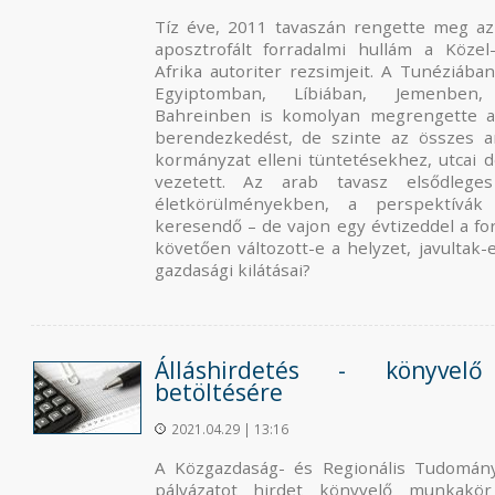
Tíz éve, 2011 tavaszán rengette meg az
aposztrofált forradalmi hullám a Közel
Afrika autoriter rezsimjeit. A Tunéziában
Egyiptomban, Líbiában, Jemenben
Bahreinben is komolyan megrengette az 
berendezkedést, de szinte az összes 
kormányzat elleni tüntetésekhez, utcai 
vezetett. Az arab tavasz elsődleg
életkörülményekben, a perspektívák
keresendő – de vajon egy évtizeddel a fo
követően változott-e a helyzet, javultak-
gazdasági kilátásai?
Álláshirdetés - könyvel
betöltésére
2021.04.29 | 13:16
A Közgazdaság- és Regionális Tudomán
pályázatot hirdet könyvelő munkakör