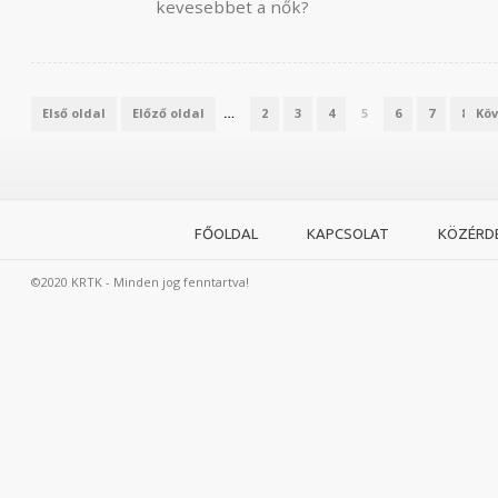
kevesebbet a nők?
Első oldal
Előző oldal
…
2
3
4
5
6
7
8
Köv
FŐOLDAL
KAPCSOLAT
KÖZÉRD
©2020 KRTK - Minden jog fenntartva!