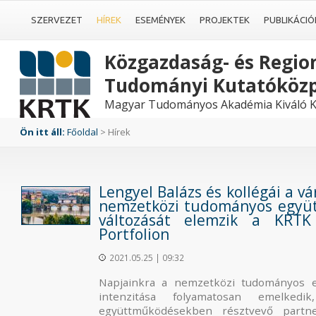
SZERVEZET
HÍREK
ESEMÉNYEK
PROJEKTEK
PUBLIKÁCIÓ
Közgazdaság- és Region
Tudományi Kutatóköz
Magyar Tudományos Akadémia Kiváló K
Ön itt áll:
Főoldal
> Hírek
Lengyel Balázs és kollégái a vá
nemzetközi tudományos együ
változását elemzik a KRT
Portfolion
2021.05.25 | 09:32
Napjainkra a nemzetközi tudományos 
intenzitása folyamatosan emelked
együttműködésekben résztvevő partn