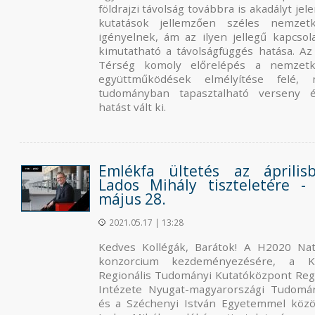
földrajzi távolság továbbra is akadályt jel
kutatások jellemzően széles nemzetk
igényelnek, ám az ilyen jellegű kapcsol
kimutatható a távolságfüggés hatása. Az
Térség komoly előrelépés a nemzetk
együttműködések elmélyítése felé, 
tudományban tapasztalható verseny 
hatást vált ki.
Emlékfa ültetés az április
Lados Mihály tiszteletére -
május 28.
2021.05.17 | 13:28
Kedves Kollégák, Barátok! A H2020 Nat
konzorcium kezdeményezésére, a K
Regionális Tudományi Kutatóközpont Regi
Intézete Nyugat-magyarországi Tudomán
és a Széchenyi István Egyetemmel közös