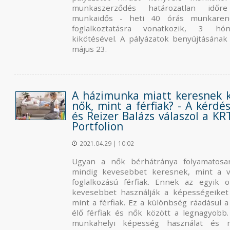
munkaszerződés határozatlan időre
munkaidős - heti 40 órás munkaren
foglalkoztatásra vonatkozik, 3 hó
kikötésével. A pályázatok benyújtásának 
május 23.
A házimunka miatt keresnek 
nők, mint a férfiak? - A kérdé
és Reizer Balázs válaszol a K
Portfolion
2021.04.29 | 10:02
Ugyan a nők bérhátránya folyamatos
mindig kevesebbet keresnek, mint a 
foglalkozású férfiak. Ennek az egyik
kevesebbet használják a képességeike
mint a férfiak. Ez a különbség ráadásul 
élő férfiak és nők között a legnagyobb.
munkahelyi képesség használat és m