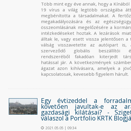
Több mint egy éve annak, hogy a Kínából
19 vírus a világ legtöbb országába átt
megbénította a társadalmakat. A fertő
megakadályozására és az egészségügyi
összeomlásának megelőzésére a kormány
intézkedéseket hoztak. A lezárások miat
álltak le, vagy esett vissza jelentősen a
válság visszavetette az autóipart is,
szerveződő globális beszállítói é
rendszeréből fakadóan kiterjedt társ
hatással jár. A következmények számbev
ágazat azon kihívásaira, amelyek a jöv
kapcsolatosak, kevesebb figyelem hárult.
Egy évtizeddel a forradal
követően javultak-e az a
gazdasági kilátásai? - Szig
válaszol a Portfolio KRTK Blogj
2021.05.05 | 09:34