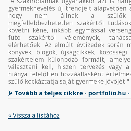
"A szakirodalmak ugyanakkor azt is hang
gyermeknevelés új trendjeit alapvetően 
hogy nem állnak a szülők re
megfellebbezhetetlen szakértői tudáso
követni kéne, inkább egymással versen
futó szakértői vélemények, tanácsa
elérhetőek. Az elmúlt évtizedek során 
könyvek, blogok, újságcikkek, közösségi
szakértelem különböző formáit, amelye
választani kell, hiszen tervezés vagy 
hiánya felelőtlen hozzáállásként értelme
szülő kockáztatja saját gyermeke jövőjét."
⮚ Tovább a teljes cikkre - portfolio.hu -
« Vissza a listához