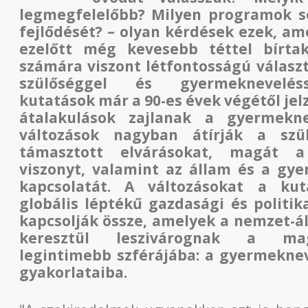
legmegfelelőbb? Milyen programok se
fejlődését? – olyan kérdések ezek, am
ezelőtt még kevesebb téttel bírta
számára viszont létfontosságú választ
szülőséggel és gyermekneveléss
kutatások már a 90-es évek végétől jelz
átalakulások zajlanak a gyermekn
változások nagyban átírják a szü
támasztott elvárásokat, magát a
viszonyt, valamint az állam és a gy
kapcsolatát. A változásokat a kut
globális léptékű gazdasági és politik
kapcsolják össze, amelyek a nemzet-ál
keresztül leszivárognak a ma
legintimebb szférájába: a gyermekne
gyakorlataiba.