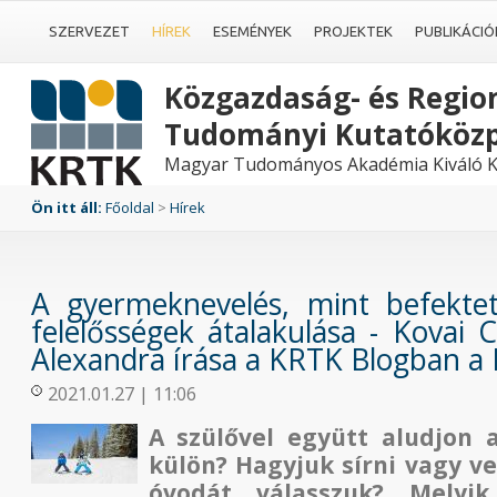
SZERVEZET
HÍREK
ESEMÉNYEK
PROJEKTEK
PUBLIKÁCIÓ
Közgazdaság- és Region
Tudományi Kutatóköz
Magyar Tudományos Akadémia Kiváló K
Ön itt áll:
Főoldal
>
Hírek
A gyermeknevelés, mint befektet
felelősségek átalakulása - Kovai C
Alexandra írása a KRTK Blogban a 
2021.01.27 | 11:06
A szülővel együtt aludjon 
külön? Hagyjuk sírni vagy ve
óvodát válasszuk? Melyik