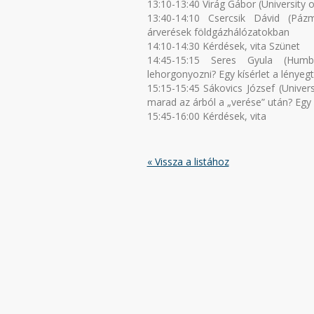
13:10-13:40 Virág Gábor (University 
13:40-14:10 Csercsik Dávid (Pázm
árverések földgázhálózatokban
14:10-14:30 Kérdések, vita Szünet
14:45-15:15 Seres Gyula (Humbol
lehorgonyozni? Egy kísérlet a lényeg
15:15-15:45 Sákovics József (Univers
marad az árból a „verése” után? Egy
15:45-16:00 Kérdések, vita
« Vissza a listához