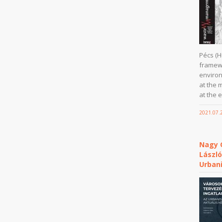
Pécs (H
framewo
enviro
at the 
at the e
2021.07.
Nagy G
Lászl
Urban