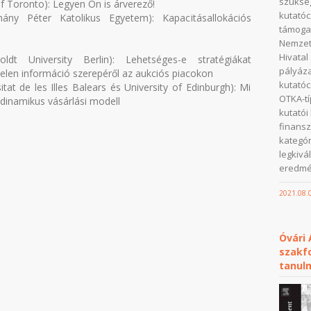
szükség
of Toronto): Legyen Ön is árverező!
kutatóc
ány Péter Katolikus Egyetem): Kapacitásallokációs
támogat
Nemzeti
Hivatal
dt University Berlin): Lehetséges-e stratégiákat
pályáza
telen információ szerepéről az aukciós piacokon
kutatóc
itat de les Illes Balears és University of Edinburgh): Mi
OTKA-t
 dinamikus vásárlási modell
kutató
finansz
kategór
legkivá
eredmén
2021.08.
Óvári
szakfo
tanul