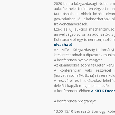
2020-ban a közgazdasági Nobel-emlé
aukcióelmélet területén végzett mun
Kutatásaikban többek között olya
gyakorlatban jól alkalmazhatóak ol
frekvenciaárverések.
Ezek az új aukciós mechanizmusok
amivel végső soron az adófizetők is j
Kutatásaikról egy ismeretterjesztő l
olvasható.
Az MTA Közgazdaság-tudományi Bi
kitekintést adnak a díjazottak munk
A konferencia nyelve magyar.
Az előadásokra zoom felületen kerül 
A konferencián való részvétel 
(horvath.zsofia@krtk.hu) részére küld
A részvételi és hozzászólási lehető
délelőtt kapják meg a jelentkezők.
A konferenciát élőben
a KRTK Faceb
A konferencia programja:
13:00-13:10 Bevezető: Somogyi Rób