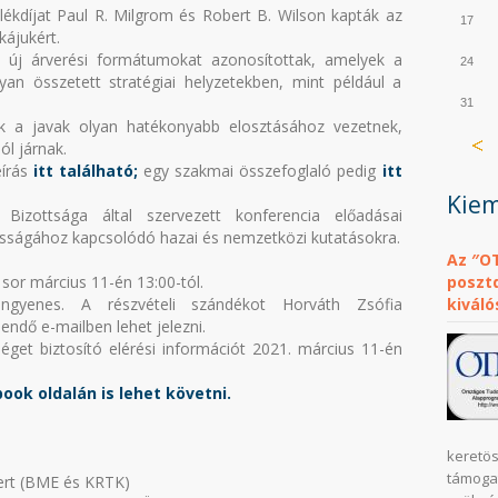
kdíjat Paul R. Milgrom és Robert B. Wilson kapták az
17
kájukért.
n új árverési formátumokat azonosítottak, amelyek a
24
yan összetett stratégiai helyzetekben, mint például a
31
 a javak olyan hatékonyabb elosztásához vezetnek,
ól járnak.
eírás
itt található;
egy szakmai összefoglaló pedig
itt
Kiem
zottsága által szervezett konferencia előadásai
ásságához kapcsolódó hazai és nemzetközi kutatásokra.
Az ″O
sor március 11-én 13:00-tól.
posztd
ingyenes. A részvételi szándékot Horváth Zsófia
kiváló
endő e-mailben lehet jelezni.
séget biztosító elérési információt 2021. március 11-én
ook oldalán is lehet követni.
keretös
támoga
ert (BME és KRTK)