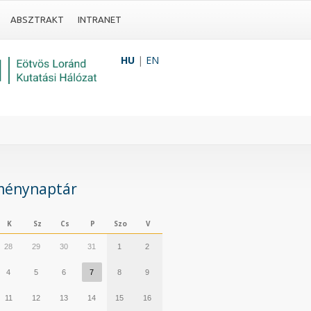
ABSZTRAKT
INTRANET
HU
|
EN
ménynaptár
K
Sz
Cs
P
Szo
V
28
29
30
31
1
2
4
5
6
7
8
9
11
12
13
14
15
16