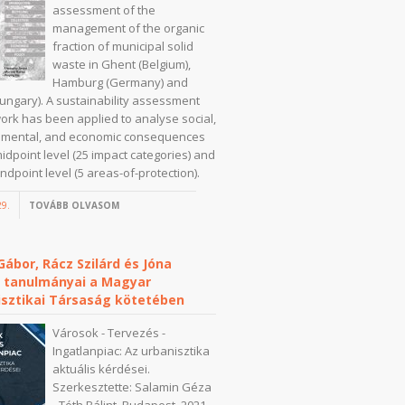
assessment of the
management of the organic
fraction of municipal solid
waste in Ghent (Belgium),
Hamburg (Germany) and
ungary). A sustainability assessment
rk has been applied to analyse social,
nmental, and economic consequences
midpoint level (25 impact categories) and
ndpoint level (5 areas-of-protection).
29.
TOVÁBB OLVASOM
ábor, Rácz Szilárd és Jóna
ó tanulmányai a Magyar
isztikai Társaság kötetében
Városok - Tervezés -
Ingatlanpiac: Az urbanisztika
aktuális kérdései.
Szerkesztette: Salamin Géza
- Tóth Bálint. Budapest, 2021.