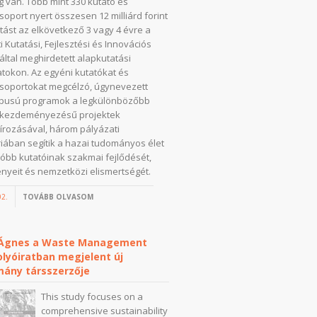
 van. Több mint 330 kutató és
soport nyert összesen 12 milliárd forint
ást az elkövetkező 3 vagy 4 évre a
 Kutatási, Fejlesztési és Innovációs
 által meghirdetett alapkutatási
tokon. Az egyéni kutatókat és
soportokat megcélzó, úgynevezett
ípusú programok a legkülönbözőbb
i kezdeményezésű projektek
írozásával, három pályázati
iában segítik a hazai tudományos élet
lóbb kutatóinak szakmai fejlődését,
yeit és nemzetközi elismertségét.
02.
TOVÁBB OLVASOM
 Ágnes a Waste Management
lyóiratban megjelent új
mány társszerzője
This study focuses on a
comprehensive sustainability