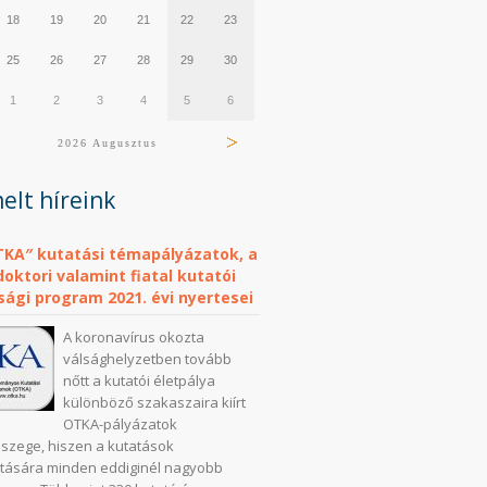
18
19
20
21
22
23
25
26
27
28
29
30
1
2
3
4
5
6
2026 Augusztus
elt híreink
TKA″ kutatási témapályázatok, a
oktori valamint fiatal kutatói
sági program 2021. évi nyertesei
A koronavírus okozta
válsághelyzetben tovább
nőtt a kutatói életpálya
különböző szakaszaira kiírt
OTKA-pályázatok
szege, hiszen a kutatások
tására minden eddiginél nagyobb