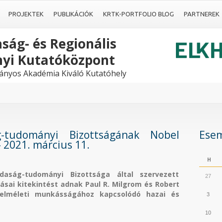
PROJEKTEK
PUBLIKÁCIÓK
KRTK-PORTFOLIO BLOG
PARTNEREK
ság- és Regionális
yi Kutatóközpont
nyos Akadémia Kiváló Kutatóhely
tudományi Bizottságának Nobel
Ese
- 2021. március 11.
H
ság-tudományi Bizottsága által szervezett
27
ásai kitekintést adnak Paul R. Milgrom és Robert
óelméleti munkásságához kapcsolódó hazai és
3
10