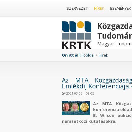
SZERVEZET
HÍREK
ESEMÉNYEK
Közgazda
Tudomán
Magyar Tudomá
Ön itt áll:
Főoldal
>
Hírek
Az MTA Közgazdaság-
Emlékdíj Konferenciája 
2021.03.05 | 09:05
Az MTA Közgazda
konferencia előad
B. Wilson aukci
nemzetközi kutatásokra.