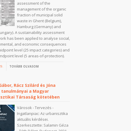
assessment of the
management of the organic
fraction of municipal solid
waste in Ghent (Belgium),
Hamburg (Germany) and
ungary). A sustainability assessment
rk has been applied to analyse social,
nmental, and economic consequences
midpoint level (25 impact categories) and
ndpoint level (5 areas-of-protection).
29.
TOVÁBB OLVASOM
ábor, Rácz Szilárd és Jóna
ó tanulmányai a Magyar
isztikai Társaság kötetében
Városok - Tervezés -
Ingatlanpiac: Az urbanisztika
aktuális kérdései.
Szerkesztette: Salamin Géza
- Tóth Bálint. Budapest, 2021.