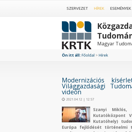
SZERVEZET
HÍREK
ESEMÉNYEK
Közgazda
Tudomán
Magyar Tudomá
Ön itt áll:
Főoldal
>
Hírek
Modernizációs kísér
Világgazdasági Tudom
videón
2021.04.12 | 12:57
Szanyi Miklós,
Kutatóközpont V
Kutatóhely) tud
Európa fejlődését történelmi 