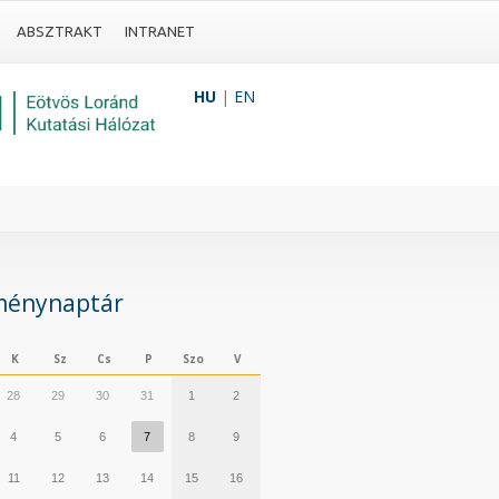
ABSZTRAKT
INTRANET
HU
|
EN
ménynaptár
K
Sz
Cs
P
Szo
V
28
29
30
31
1
2
4
5
6
7
8
9
11
12
13
14
15
16