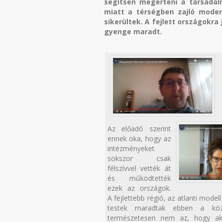
segítsen megérteni a társadal
miatt a térségben zajló modern
sikerültek. A fejlett országokr
gyenge maradt.
Az előadó szerint
ennek oka, hogy az
intézményeket
sokszor csak
félszívvel vették át
és működtették
ezek az országok.
A fejlettebb régió, az atlanti model
testek maradtak ebben a köz
természetesen nem az, hogy a