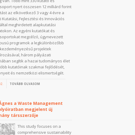
 van. Több mint 330 kutató és
soport nyert összesen 12 milliárd forint
ást az elkövetkező 3 vagy 4 évre a
 Kutatási, Fejlesztési és Innovációs
 által meghirdetett alapkutatási
tokon. Az egyéni kutatókat és
soportokat megcélzó, úgynevezett
ípusú programok a legkülönbözőbb
i kezdeményezésű projektek
írozásával, három pályázati
iában segítik a hazai tudományos élet
lóbb kutatóinak szakmai fejlődését,
yeit és nemzetközi elismertségét.
02.
TOVÁBB OLVASOM
 Ágnes a Waste Management
lyóiratban megjelent új
mány társszerzője
This study focuses on a
comprehensive sustainability