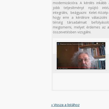
modernizációra. A kérdés inkább 
jobb teljesítményt nyújtó int
integrálni, beágyazni Kelet-Közé
hogy erre a kérdésre válaszolni 
térség társadalmait befolyáso
megismerni, melyet érdemes az at
összevetésben vizsgálni.
« Vissza a listához