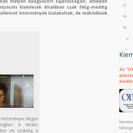
mak mélyen beágyazott sajátosságait, amelyek
17
izációs kísérletek általában csak félig-meddig
a jellemző intézmények kialakultak, de működésük
24
31
Kiem
Az ″O
posztd
kiváló
l intézményei idegen
keretös
egben. A kérdés
támoga
kkor mi szükség a