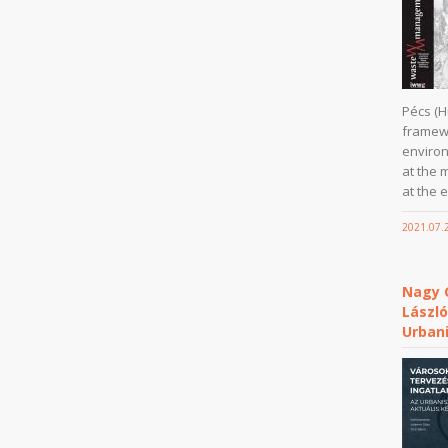
Pécs (H
framewo
enviro
at the 
at the e
2021.07.
Nagy G
Lászl
Urban