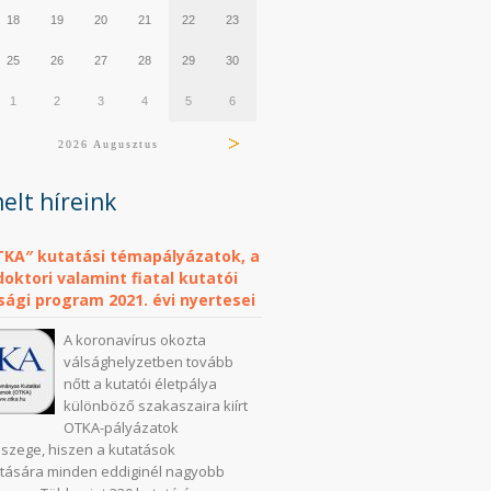
18
19
20
21
22
23
25
26
27
28
29
30
1
2
3
4
5
6
2026 Augusztus
elt híreink
TKA″ kutatási témapályázatok, a
oktori valamint fiatal kutatói
sági program 2021. évi nyertesei
A koronavírus okozta
válsághelyzetben tovább
nőtt a kutatói életpálya
különböző szakaszaira kiírt
OTKA-pályázatok
szege, hiszen a kutatások
tására minden eddiginél nagyobb