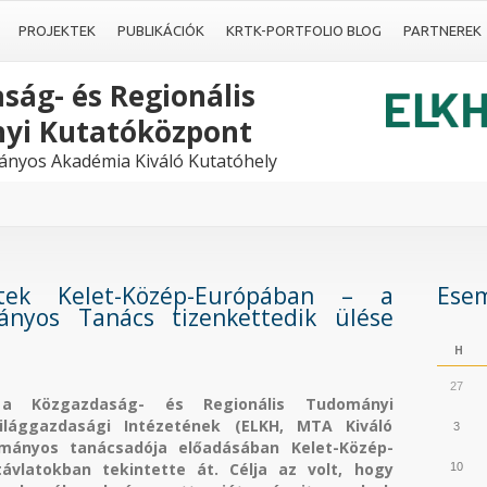
PROJEKTEK
PUBLIKÁCIÓK
KRTK-PORTFOLIO BLOG
PARTNEREK
ság- és Regionális
yi Kutatóközpont
nyos Akadémia Kiváló Kutatóhely
letek Kelet-Közép-Európában – a
Ese
ányos Tanács tizenkettedik ülése
H
27
 a Közgazdaság- és Regionális Tudományi
ilággazdasági Intézetének (ELKH, MTA Kiváló
3
ományos tanácsadója előadásában Kelet-Közép-
távlatokban tekintette át. Célja az volt, hogy
10