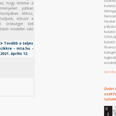
szükség
az, hogy lehetne a
kutatóc
ézményeket jobban
támogat
p-Európában. Ahhoz,
Nemzeti
tudjunk, először a
Hivatal
ló örökséget kell
pályáza
lanti modellel való
kutatóc
OTKA-t
kutató
⮚ Tovább a teljes
finansz
cikkre - mta.hu -
kategór
2021. április 12.
legkivá
eredmén
2021.08.
Óvári
szakfo
tanul