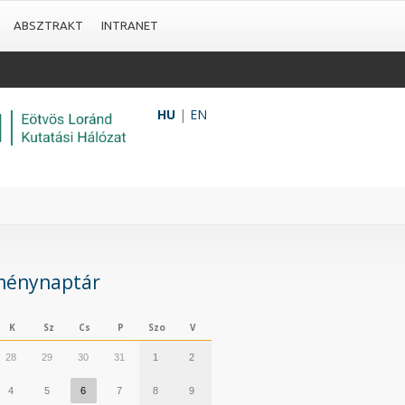
ABSZTRAKT
INTRANET
HU
|
EN
ménynaptár
K
Sz
Cs
P
Szo
V
28
29
30
31
1
2
4
5
6
7
8
9