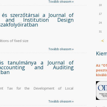
Tovább olvasom »
10
és szerzőtársai a Journal of
17
 and Institution Design
szakfolyóiratban
24
31
tions of fixed size
Tovább olvasom »
Kiem
ós tanulmánya a Journal of
Az ″O
ccounting and Auditing
posztd
tban
kiváló
print Tax for the Development of Local
Tovább olvasom »