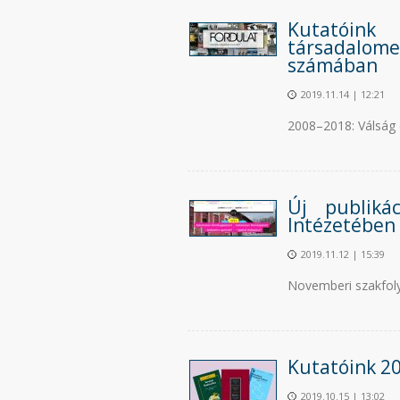
Kutatóin
társadalo
számában
2019.11.14 | 12:21
2008–2018: Válság
Új publiká
Intézetében
2019.11.12 | 15:39
Novemberi szakfoly
Kutatóink 20
2019.10.15 | 13:02