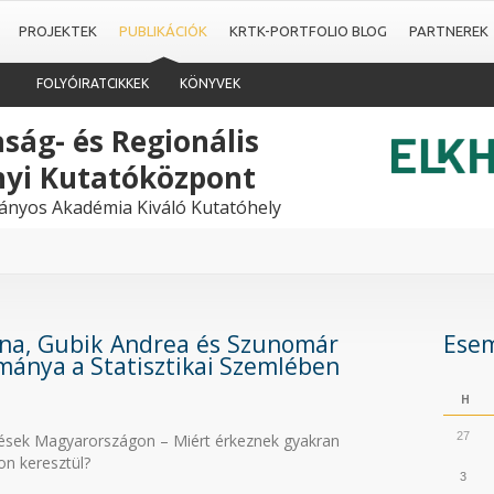
PROJEKTEK
PUBLIKÁCIÓK
KRTK-PORTFOLIO BLOG
PARTNEREK
FOLYÓIRATCIKKEK
KÖNYVEK
ság- és Regionális
yi Kutatóközpont
nyos Akadémia Kiváló Kutatóhely
na, Gubik Andrea és Szunomár
Ese
mánya a Statisztikai Szemlében
H
27
tések Magyarországon – Miért érkeznek gyakran
on keresztül?
3