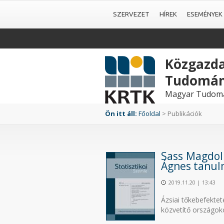
SZERVEZET
HÍREK
ESEMÉNYEK
Közgazda
Tudomán
Magyar Tudomá
Ön itt áll:
Főoldal
> Publikációk
Sass Magdol
Ágnes tanul
2019.11.20 | 13:43
Ázsiai tőkebefekte
közvetítő országok