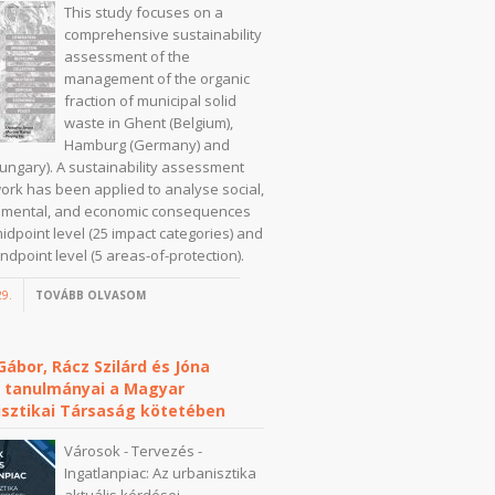
This study focuses on a
comprehensive sustainability
assessment of the
management of the organic
fraction of municipal solid
waste in Ghent (Belgium),
Hamburg (Germany) and
ungary). A sustainability assessment
rk has been applied to analyse social,
nmental, and economic consequences
midpoint level (25 impact categories) and
ndpoint level (5 areas-of-protection).
29.
TOVÁBB OLVASOM
ábor, Rácz Szilárd és Jóna
ó tanulmányai a Magyar
isztikai Társaság kötetében
Városok - Tervezés -
Ingatlanpiac: Az urbanisztika
aktuális kérdései.