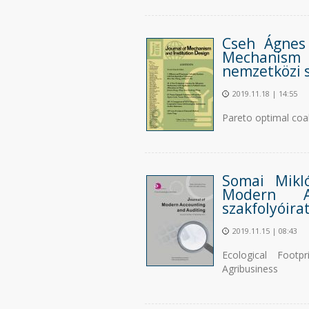
Cseh Ágnes 
Mechanism
nemzetközi 
2019.11.18 | 14:55
Pareto optimal coali
Somai Mikl
Modern A
szakfolyóira
2019.11.15 | 08:43
Ecological Foot
Agribusiness