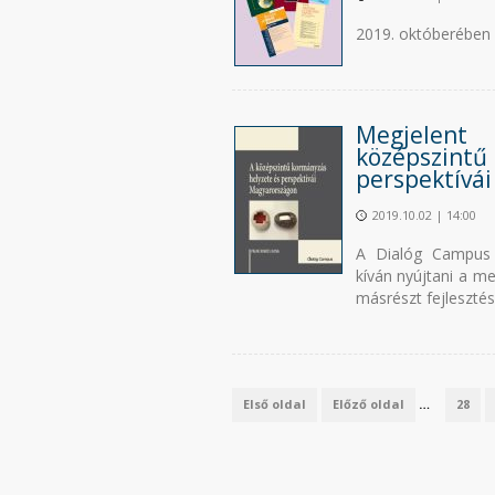
2019. októberében 
Megjelent
középszin
perspektívá
2019.10.02 | 14:00
A Dialóg Campus 
kíván nyújtani a me
másrészt fejlesztés
Első oldal
Előző oldal
…
28