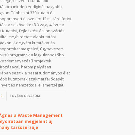
szege, hiszen a kutatások
tására minden eddiginél nagyobb
 van. Több mint 330 kutató és
soport nyert összesen 12 milliárd forint
ást az elkövetkező 3 vagy 4 évre a
 Kutatási, Fejlesztési és Innovációs
 által meghirdetett alapkutatási
tokon. Az egyéni kutatókat és
soportokat megcélzó, úgynevezett
ípusú programok a legkülönbözőbb
i kezdeményezésű projektek
írozásával, három pályázati
iában segítik a hazai tudományos élet
lóbb kutatóinak szakmai fejlődését,
yeit és nemzetközi elismertségét.
02.
TOVÁBB OLVASOM
 Ágnes a Waste Management
lyóiratban megjelent új
mány társszerzője