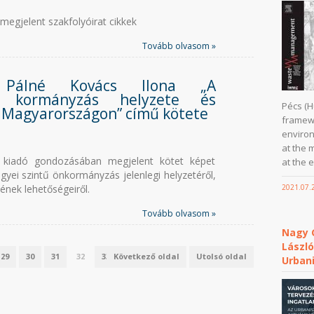
megjelent szakfolyóirat cikkek
Tovább olvasom »
 Pálné Kovács Ilona „A
tű kormányzás helyzete és
Pécs (H
i Magyarországon” című kötete
framewo
enviro
at the 
kiadó gondozásában megjelent kötet képet
at the e
gyei szintű önkormányzás jelenlegi helyzetéről,
ének lehetőségeiről.
2021.07.
Tovább olvasom »
Nagy G
Lászl
29
30
31
32
33
Következő oldal
34
Utolsó oldal
Urban