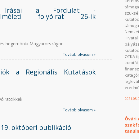
keretös
támoga
k írásai a Fordulat -
szükség
melméleti folyóirat 26-ik
kutatóc
támogat
Nemzeti
Hivatal
 és hegemónia Magyarországon
pályáza
kutatóc
Tovább olvasom »
OTKA-t
kutató
finansz
ciók a Regionális Kutatások
kategór
legkivá
eredmén
óiratcikkek
2021.08.
Tovább olvasom »
Óvári
szakfo
19. októberi publikációi
tanul