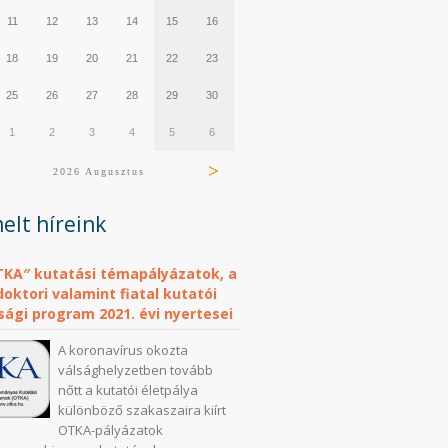
11
12
13
14
15
16
18
19
20
21
22
23
25
26
27
28
29
30
1
2
3
4
5
6
2026 Augusztus
elt híreink
TKA″ kutatási témapályázatok, a
oktori valamint fiatal kutatói
sági program 2021. évi nyertesei
A koronavírus okozta
válsághelyzetben tovább
nőtt a kutatói életpálya
különböző szakaszaira kiírt
OTKA-pályázatok